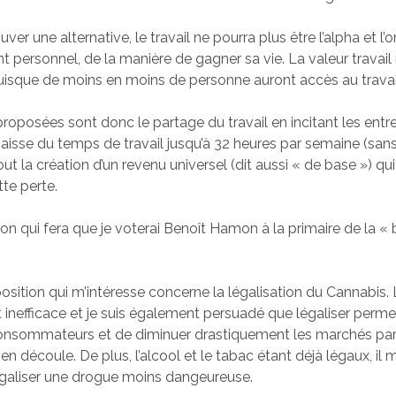
ouver une alternative, le travail ne pourra plus être l’alpha et 
personnel, de la manière de gagner sa vie. La valeur travail
isque de moins en moins de personne auront accès au travai
proposées sont donc le partage du travail en incitant les entr
aisse du temps de travail jusqu’à 32 heures par semaine (san
tout la création d’un revenu universel (dit aussi « de base ») qui
te perte.
ison qui fera que je voterai Benoît Hamon à la primaire de la « 
osition qui m’intéresse concerne la légalisation du Cannabis.
t inefficace et je suis également persuadé que légaliser perme
consommateurs et de diminuer drastiquement les marchés para
 en découle. De plus, l’alcool et le tabac étant déjà légaux, il 
égaliser une drogue moins dangeureuse.