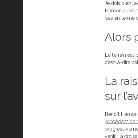
Je dois bien l’
Hamon aussi bi
pas en terme d
Alors 
Le terrain est 
c’est-à-dire cel
La rai
sur l’a
Benoît Hamon f
précédent de
progressivemen
venir. La crois