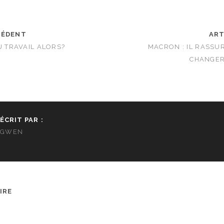
CÉDENT
ART
U TRAVAIL ALORS?
MACRON : IL RASSUR
CHANGER
ÉCRIT PAR :
GWEN
IRE