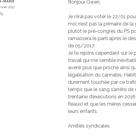
Bonjour Gwen,
N-MARIE
anvier 2017
ly
Je n’irai pas voter le 22/01 pou
moi n’est pas la primaire de l
plutôt le pré-congrès du PS po
ramassera le parti après le d
de 05/2017.
Je te rejoins cependant sur le
travail qui me semble inévitab
avenir plus que proche ainsi qu
légalisation du cannabis. Habit
durement touchée par ce trafic,
temps que le sang s’arrête de 
trentaine d’exécutions en 2016 
fléaux) et que les mères cesse
leurs enfants.
Amitiés syndicales.