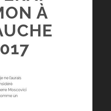
MON À
GAUCHE
2017
e ne l’aurais
nsidéré
ierre Moscovici
e comme un