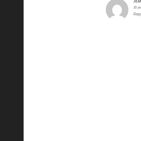
JEA
16 j
Rep