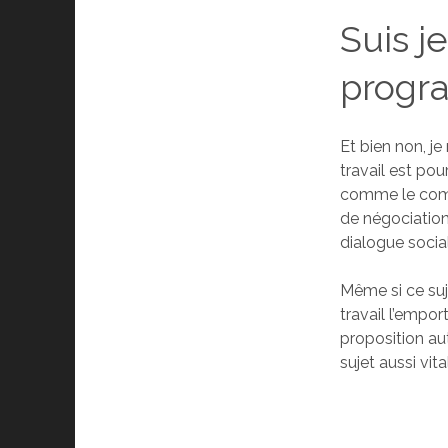
Suis j
progr
Et bien non, je
travail est pou
comme le compt
de négociation
dialogue socia
Même si ce suje
travail l’emport
proposition au
sujet aussi vit