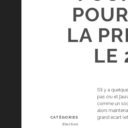
POUR
LA PR
LE 
S’il y a quelqu
pas cru et j’a
comme un socia
alors mainten
grand écart (e
CATÉGORIES
Election