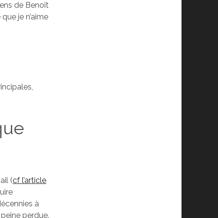
tiens de Benoît
 que je n’aime
incipales,
ique
il (
cf l’article
uire
décennies à
t peine perdue.