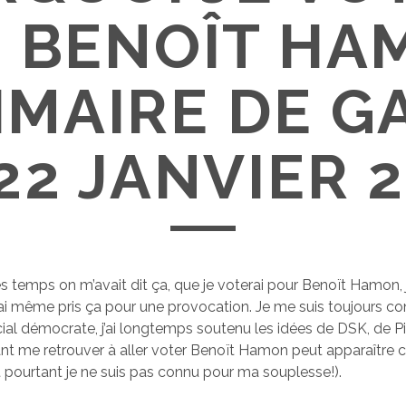
 BENOÎT HA
IMAIRE DE 
22 JANVIER 
es temps on m’avait dit ça, que je voterai pour Benoït Hamon, j
urai même pris ça pour une provocation. Je me suis toujours co
l démocrate, j’ai longtemps soutenu les idées de DSK, de P
ant me retrouver à aller voter Benoït Hamon peut apparaîtr
t pourtant je ne suis pas connu pour ma souplesse!).