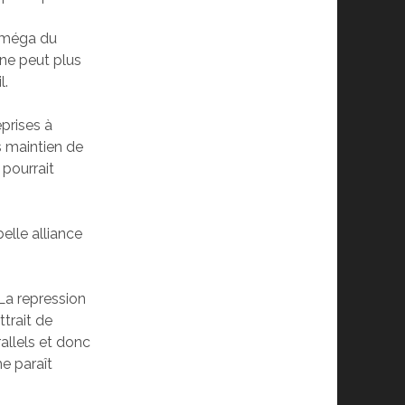
l’oméga du
 ne peut plus
l.
eprises à
s maintien de
 pourrait
belle alliance
 La repression
ttrait de
llels et donc
me paraît