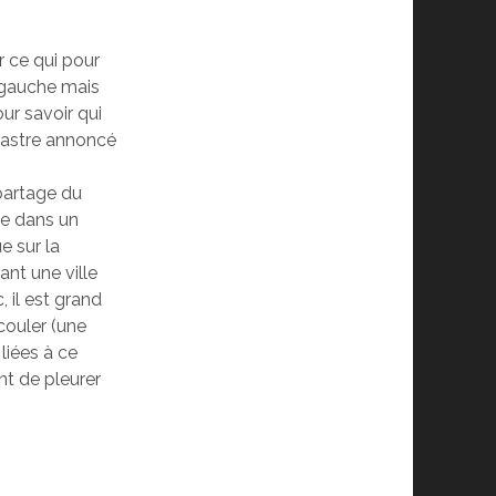
r ce qui pour
a gauche mais
ur savoir qui
ésastre annoncé
 partage du
le dans un
e sur la
ant une ville
 il est grand
couler (une
liées à ce
nt de pleurer