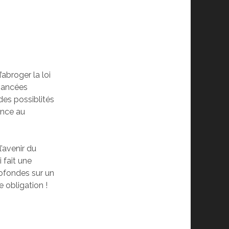
’abroger la loi
avancées
des possiblités
ance au
l’avenir du
i fait une
ofondes sur un
e obligation !