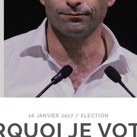
16 JANVIER 2017
/
ELECTION
QUOI JE VO