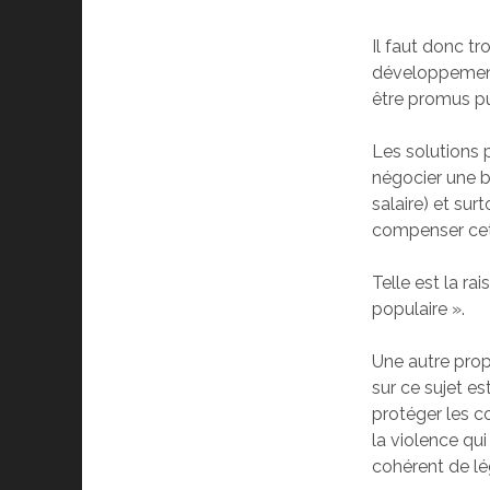
Il faut donc tr
développement 
être promus pu
Les solutions 
négocier une b
salaire) et sur
compenser cet
Telle est la ra
populaire ».
Une autre prop
sur ce sujet es
protéger les 
la violence qui
cohérent de l