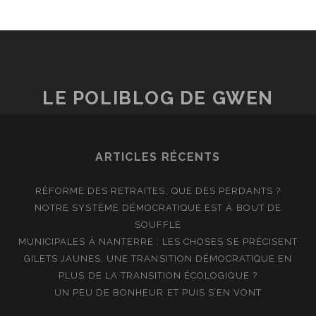
LE POLIBLOG DE GWEN
ARTICLES RÉCENTS
RÉFORME DES RETRAITES, QUE DES PERDANTS ?
NOTRE SYSTÈME DÉMOCRATIQUE EST À BOUT DE
SOUFFLE
MUNICIPALES À NANTERRE : LES CHOSES SE PRÉCISENT
GILETS JAUNES, UNE TRANSITION DÉMOCRATIQUE EN
PLUS DE LA TRANSITION ÉCOLOGIQUE ?
UN PEU DE BONHEUR ET PUIS S’EN VONT